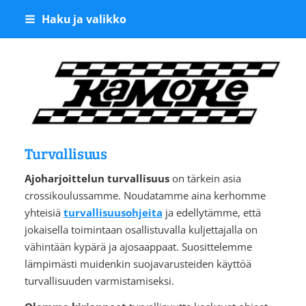
Siirry
Haku ja valikko
sivun
sisältöön
Kangasalan Moottoriker
Turvallisuus
Ajoharjoittelun turvallisuus
on tärkein asia
crossikoulussamme. Noudatamme aina kerhomme
yhteisiä
turvallisuusohjeita
ja edellytämme, että
jokaisella toimintaan osallistuvalla kuljettajalla on
vähintään kypärä ja ajosaappaat. Suosittelemme
lämpimästi muidenkin suojavarusteiden käyttöä
turvallisuuden varmistamiseksi.