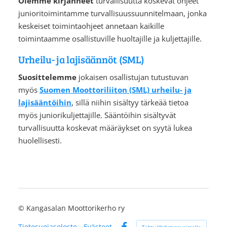
Olemme kirjanneet
turvallisuutta koskevat ohjeet
junioritoimintamme
turvallisuussuunnitelmaan, jonka
keskeiset toimintaohjeet annetaan kaikille
toimintaamme osallistuville huoltajille ja kuljettajille.
Urheilu- ja lajisäännöt (SML)
Suosittelemme
jokaisen osallistujan tutustuvan
myös
Suomen Moottoriliiton (SML) urheilu- ja
lajisääntöihin
, sillä niihin sisältyy tärkeää tietoa
myös juniorikuljettajille. Sääntöihin sisältyvät
turvallisuutta koskevat määräykset on syytä lukea
huolellisesti.
©
Kangasalan Moottorikerho ry
Tietosuojaseloste
Evästeet