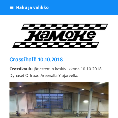
Siirry
Haku ja valikko
sivun
sisältöön
Kangasalan Moottoriker
Crossihalli 10.10.2018
Crossikoulu
järjestettiin keskiviikkona 10.10.2018
Dynaset Offroad Areenalla Ylöjärvellä.