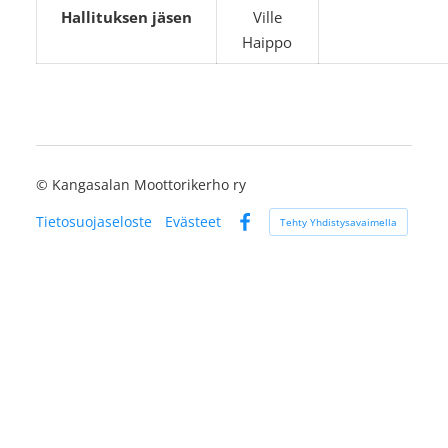
Hallituksen jäsen
Ville
Haippo
©
Kangasalan Moottorikerho ry
Tietosuojaseloste
Evästeet
Tehty Yhdistysavaimella
Facebook