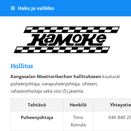
Siirry
Haku ja valikko
sivun
sisältöön
Kangasalan Moottoriker
Hallitus
Kangasalan Moottorikerhon hallitukseen
kuuluvat
puheenjohtaja, varapuheenjohtaja, sihteeri,
rahastonhoitaja sekä viisi (5) jäsentä.
Tehtävä
Henkilö
Yhteysti
Puheenjohtaja
Timo
040 840 2
Koivula