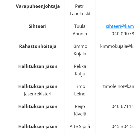
Varapuheenjohtaja
Petri
Laankoski
Sihteeri
Tuula
sihteeri@kam
Annola
040 0907
Rahastonhoitaja
Kimmo
kimmokujala@k
Kujala
Hallituksen jäsen
Pekka
Kulju
Hallituksen jäsen
Timo
timoleino@ka
Jäsenrekisteri
Leino
Hallituksen jäsen
Reijo
040 6711
Kivelä
Hallituksen jäsen
Atte Sipilä
045 304 5