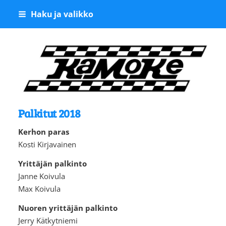
Siirry
Haku ja valikko
sivun
sisältöön
Kangasalan Moottoriker
Palkitut 2018
Kerhon paras
Kosti Kirjavainen
Yrittäjän palkinto
Janne Koivula
Max Koivula
Nuoren yrittäjän palkinto
Jerry Kätkytniemi