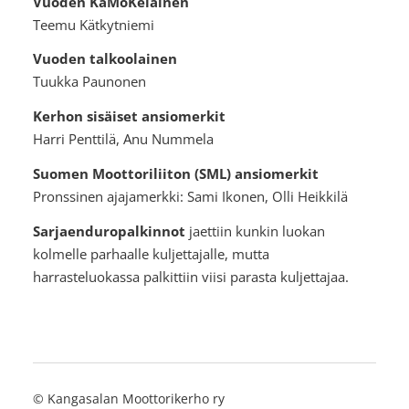
Vuoden KaMoKelainen
Teemu Kätkytniemi
Vuoden talkoolainen
Tuukka Paunonen
Kerhon sisäiset ansiomerkit
Harri Penttilä, Anu Nummela
Suomen Moottoriliiton (SML) ansiomerkit
Pronssinen ajajamerkki: Sami Ikonen, Olli Heikkilä
Sarjaenduropalkinnot
jaettiin kunkin luokan
kolmelle parhaalle kuljettajalle, mutta
harrasteluokassa palkittiin viisi parasta kuljettajaa.
©
Kangasalan Moottorikerho ry