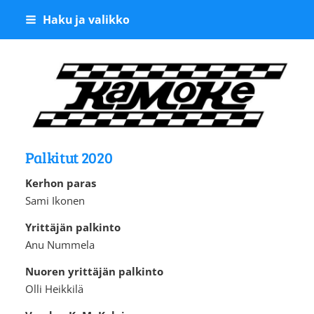
Siirry
Haku ja valikko
sivun
sisältöön
Kangasalan Moottoriker
Palkitut 2020
Kerhon paras
Sami Ikonen
Yrittäjän palkinto
Anu Nummela
Nuoren yrittäjän palkinto
Olli Heikkilä