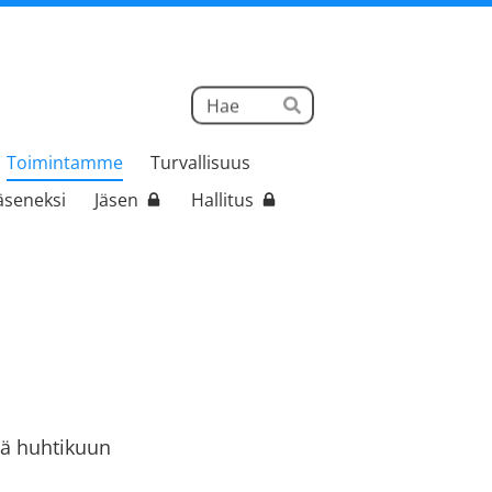
Haku
Hae
Toimintamme
Turvallisuus
jäseneksi
Jäsen
Hallitus
ä huhtikuun