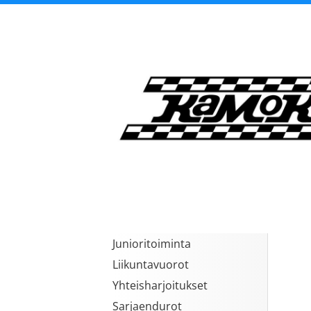
Siirry
sivun
sisältöön
Kangasalan Moottori
Junioritoiminta
Liikuntavuorot
Yhteisharjoitukset
Sarjaendurot