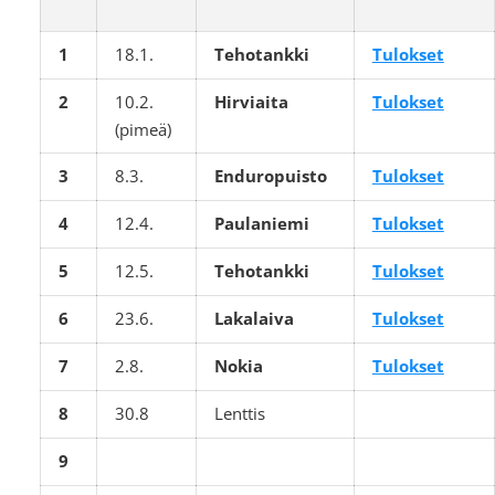
1
18.1.
Tehotankki
Tulokset
2
10.2.
Hirviaita
Tulokset
(pimeä)
3
8.3.
Enduropuisto
Tulokset
4
12.4.
Paulaniemi
Tulokset
5
12.5.
Tehotankki
Tulokset
6
23.6.
Lakalaiva
Tulokset
7
2.8.
Nokia
Tulokset
8
30.8
Lenttis
9