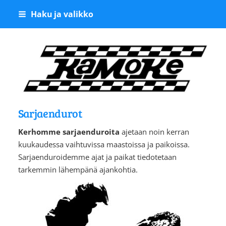
Siirry
Haku ja valikko
sivun
sisältöön
Kangasalan Moottoriker
Sarjaendurot
Kerhomme sarjaenduroita
ajetaan noin kerran
kuukaudessa vaihtuvissa maastoissa ja paikoissa.
Sarjaenduroidemme ajat ja paikat tiedotetaan
tarkemmin lähempänä ajankohtia.