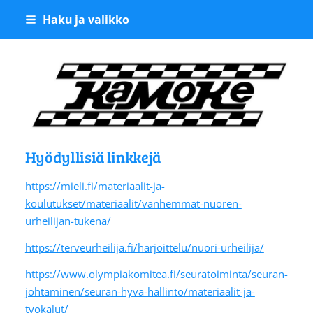
Siirry
Haku ja valikko
sivun
sisältöön
Kangasalan Moottoriker
Hyödyllisiä linkkejä
https://mieli.fi/materiaalit-ja-
koulutukset/materiaalit/vanhemmat-nuoren-
urheilijan-tukena/
https://terveurheilija.fi/harjoittelu/nuori-urheilija/
https://www.olympiakomitea.fi/seuratoiminta/seuran-
johtaminen/seuran-hyva-hallinto/materiaalit-ja-
tyokalut/