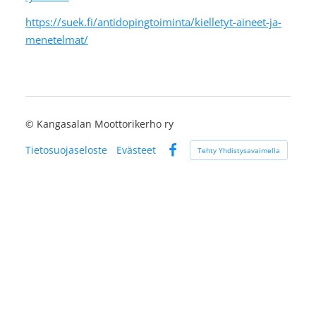
https://suek.fi/antidopingtoiminta/kielletyt-aineet-ja-
menetelmat/
©
Kangasalan Moottorikerho ry
Tietosuojaseloste
Evästeet
Tehty Yhdistysavaimella
Facebook