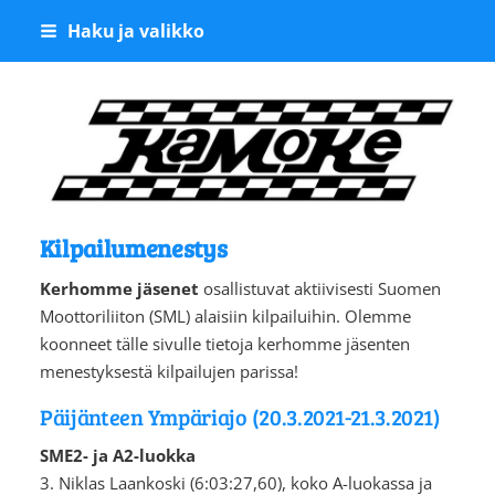
Siirry
Haku ja valikko
sivun
sisältöön
Kangasalan Moottoriker
Kilpailumenestys
Kerhomme jäsenet
osallistuvat aktiivisesti Suomen
Moottoriliiton (SML) alaisiin kilpailuihin. Olemme
koonneet tälle sivulle tietoja kerhomme jäsenten
menestyksestä kilpailujen parissa!
Päijänteen Ympäriajo (20.3.2021-21.3.2021)
SME2- ja A2-luokka
3. Niklas Laankoski (6:03:27,60), koko A-luokassa ja