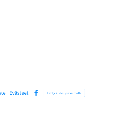
ste
Evästeet
Tehty Yhdistysavaimella
Facebook