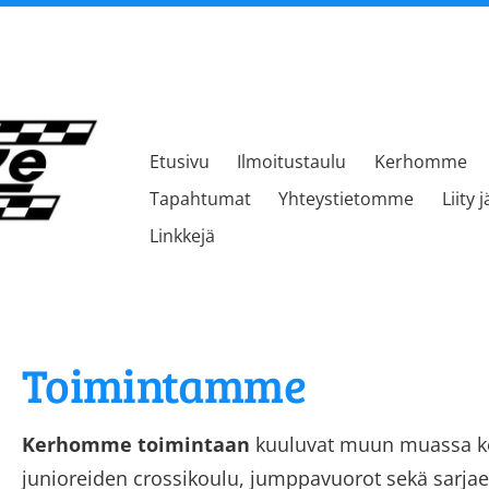
Etusivu
Ilmoitustaulu
Kerhomme
kerho
Tapahtumat
Yhteystietomme
Liity 
Linkkejä
Toimintamme
Kerhomme toimintaan
kuuluvat muun muassa kes
junioreiden crossikoulu, jumppavuorot sekä sarja