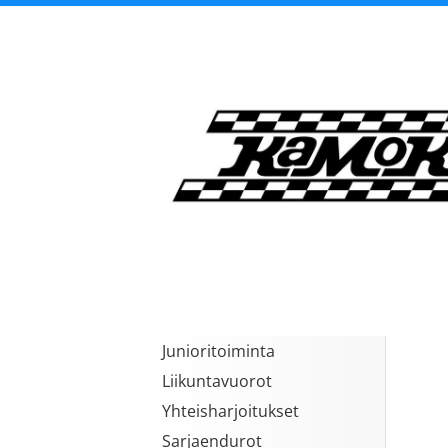
Siirry
sivun
sisältöön
Kangasalan Moottori
Junioritoiminta
Liikuntavuorot
Yhteisharjoitukset
Sarjaendurot