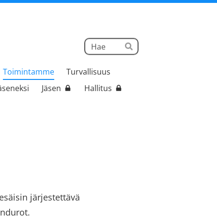
Haku
Hae
Toimintamme
Turvallisuus
jäseneksi
Jäsen
Hallitus
äisin järjestettävä
endurot.