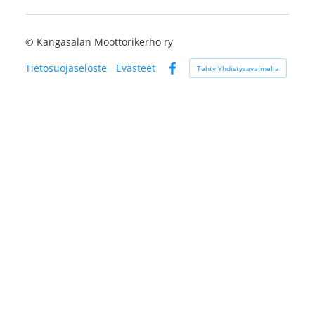
©
Kangasalan Moottorikerho ry
Tietosuojaseloste
Evästeet
Tehty Yhdistysavaimella
Facebook