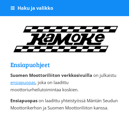
Siirry
Haku ja valikko
sivun
sisältöön
Kangasalan Moottoriker
Ensiapuohjeet
Suomen Moottoriliiton verkkosivuilla
on julkaistu
ensiapuopas
, joka on laadittu
moottoriurheilutoimintaa koskien.
Ensiapuopas
on laadittu yhteistyössä Mäntän Seudun
Moottorikerhon ja Suomen Moottoriliiton kanssa.