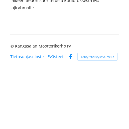
jälkeen tiedon suoritetusta koulutuksesta MX-
lajiryhmälle.
©
Kangasalan Moottorikerho ry
Tietosuojaseloste
Evästeet
Tehty Yhdistysavaimella
Facebook