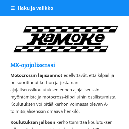
Siirry
Haku ja valikko
sivun
sisältöön
Kangasalan Moottoriker
MX-ajajalisenssi
Motocrossin lajisäännöt
edellyttävät, että kilpailija
on suorittanut kerhon järjestämän
ajajalisenssikoulutuksen ennen ajajalisenssin
myöntämistä ja motocross-kilpailuihin osallistumista.
Koulutuksen voi pitää kerhon voimassa olevan A-
toimitsijalisenssin omaava henkilö.
Koulutuksen jälkeen
kerho toimittaa koulutuksen