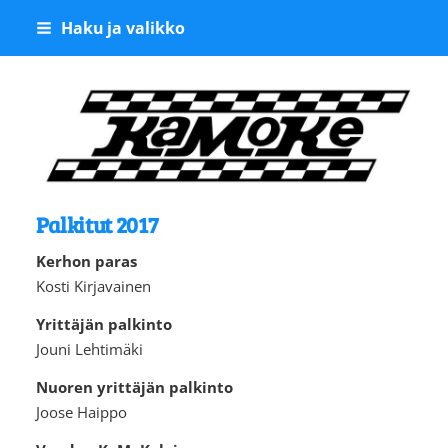
Siirry
Haku ja valikko
sivun
sisältöön
Kangasalan Moottoriker
Palkitut 2017
Kerhon paras
Kosti Kirjavainen
Yrittäjän palkinto
Jouni Lehtimäki
Nuoren yrittäjän palkinto
Joose Haippo