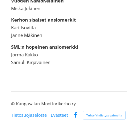
Vuoden KaMoKelainen
Miska Jokinen
Kerhon sisäiset ansiomerkit
Kari Isoviita
Janne Mäkinen
SML:n hopeinen ansiomerkki
Jorma Kakko
Samuli Kirjavainen
©
Kangasalan Moottorikerho ry
Tietosuojaseloste
Evästeet
Tehty Yhdistysavaimella
Facebook