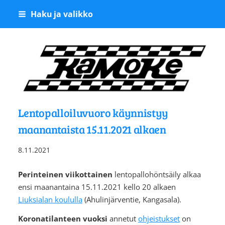
Siirry
Haku ja valikko
sivun
sisältöön
Kangasalan Moottoriker
Lentopalloiluvuoro käynnistyy
maanantaista 15.11.2021 alkaen
8.11.2021
Perinteinen viikottainen
lentopallohöntsäily alkaa
ensi maanantaina 15.11.2021 kello 20 alkaen
Liuksialan koululla
(Ahulinjärventie, Kangasala).
Koronatilanteen vuoksi
annetut
ohjeistukset
on