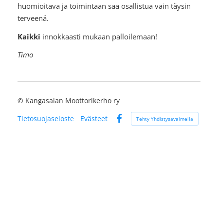
huomioitava ja toimintaan saa osallistua vain täysin
terveenä.
Kaikki
innokkaasti mukaan palloilemaan!
Timo
©
Kangasalan Moottorikerho ry
Tietosuojaseloste
Evästeet
Tehty Yhdistysavaimella
Facebook