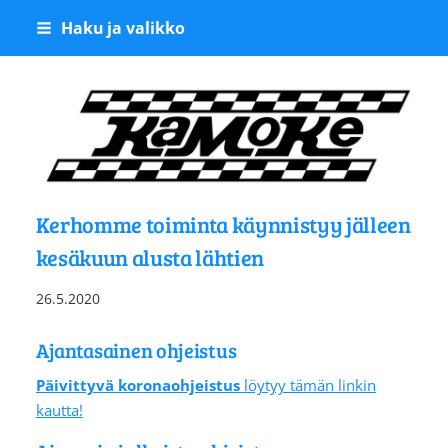
Siirry
Haku ja valikko
sivun
sisältöön
Kangasalan Moottoriker
Kerhomme toiminta käynnistyy jälleen
kesäkuun alusta lähtien
26.5.2020
Ajantasainen ohjeistus
Päivittyvä koronaohjeistus
löytyy tämän linkin
kautta!