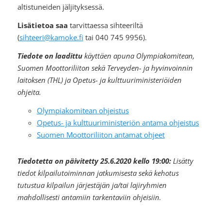
altistuneiden jäljityksessä.
Lisätietoa saa
tarvittaessa sihteeriltä
(
sihteeri@kamoke.fi
tai 040 745 9956).
Tiedote on laadittu
käyttäen apuna Olympiakomitean,
Suomen Moottoriliiton sekä Terveyden- ja hyvinvoinnin
laitoksen (THL) ja Opetus- ja kulttuuriministeriöiden
ohjeita.
Olympiakomitean ohjeistus
Opetus- ja kulttuuriministeriön antama ohjeistus
Suomen Moottoriliiton antamat ohjeet
Tiedotetta on päivitetty 25.6.2020 kello 19:00:
Lisätty
tiedot kilpailutoiminnan jatkumisesta sekä kehotus
tutustua kilpailun järjestäjän ja/tai lajiryhmien
mahdollisesti antamiin tarkentaviin ohjeisiin.