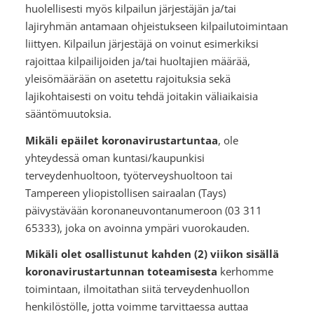
huolellisesti myös kilpailun järjestäjän ja/tai
lajiryhmän antamaan ohjeistukseen kilpailutoimintaan
liittyen. Kilpailun järjestäjä on voinut esimerkiksi
rajoittaa kilpailijoiden ja/tai huoltajien määrää,
yleisömäärään on asetettu rajoituksia sekä
lajikohtaisesti on voitu tehdä joitakin väliaikaisia
sääntömuutoksia.
Mikäli epäilet koronavirustartuntaa
, ole
yhteydessä oman kuntasi/kaupunkisi
terveydenhuoltoon, työterveyshuoltoon tai
Tampereen yliopistollisen sairaalan (Tays)
päivystävään koronaneuvontanumeroon (03 311
65333), joka on avoinna ympäri vuorokauden.
Mikäli olet osallistunut kahden (2) viikon sisällä
koronavirustartunnan toteamisesta
kerhomme
toimintaan, ilmoitathan siitä terveydenhuollon
henkilöstölle, jotta voimme tarvittaessa auttaa