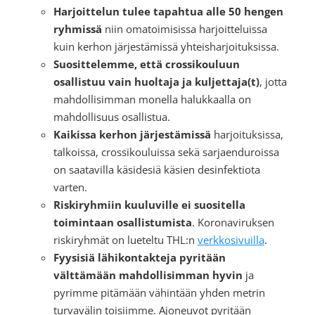
Harjoittelun tulee tapahtua alle 50 hengen
ryhmissä
niin omatoimisissa harjoitteluissa
kuin kerhon järjestämissä yhteisharjoituksissa.
Suosittelemme, että crossikouluun
osallistuu vain huoltaja ja kuljettaja(t)
, jotta
mahdollisimman monella halukkaalla on
mahdollisuus osallistua.
Kaikissa kerhon järjestämissä
harjoituksissa,
talkoissa, crossikouluissa sekä sarjaenduroissa
on saatavilla käsidesiä käsien desinfektiota
varten.
Riskiryhmiin kuuluville ei suositella
toimintaan osallistumista
. Koronaviruksen
riskiryhmät on lueteltu THL:n
verkkosivuilla
.
Fyysisiä lähikontakteja pyritään
välttämään mahdollisimman hyvin
ja
pyrimme pitämään vähintään yhden metrin
turvavälin toisiimme. Ajoneuvot pyritään