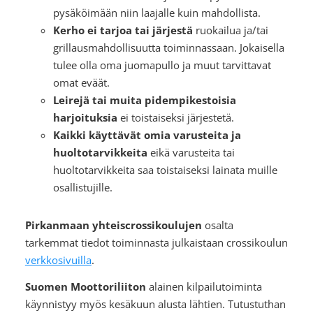
pysäköimään niin laajalle kuin mahdollista.
Kerho ei tarjoa tai järjestä
ruokailua ja/tai
grillausmahdollisuutta toiminnassaan. Jokaisella
tulee olla oma juomapullo ja muut tarvittavat
omat eväät.
Leirejä tai muita pidempikestoisia
harjoituksia
ei toistaiseksi järjestetä.
Kaikki käyttävät omia varusteita ja
huoltotarvikkeita
eikä varusteita tai
huoltotarvikkeita saa toistaiseksi lainata muille
osallistujille.
Pirkanmaan yhteiscrossikoulujen
osalta
tarkemmat tiedot toiminnasta julkaistaan crossikoulun
verkkosivuilla
.
Suomen Moottoriliiton
alainen kilpailutoiminta
käynnistyy myös kesäkuun alusta lähtien. Tutustuthan