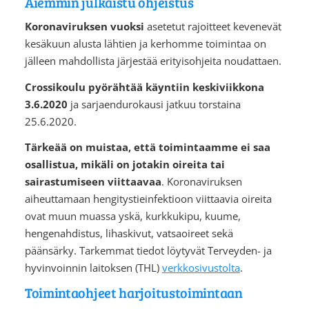
Aiemmin julkaistu ohjeistus
Koronaviruksen vuoksi
asetetut rajoitteet kevenevät
kesäkuun alusta lähtien ja kerhomme toimintaa on
jälleen mahdollista järjestää erityisohjeita noudattaen.
Crossikoulu pyörähtää käyntiin keskiviikkona
3.6.2020
ja sarjaendurokausi jatkuu torstaina
25.6.2020.
Tärkeää on muistaa, että toimintaamme ei saa
osallistua, mikäli on jotakin oireita tai
sairastumiseen viittaavaa
. Koronaviruksen
aiheuttamaan hengitystieinfektioon viittaavia oireita
ovat muun muassa yskä, kurkkukipu, kuume,
hengenahdistus, lihaskivut, vatsaoireet sekä
päänsärky. Tarkemmat tiedot löytyvät Terveyden- ja
hyvinvoinnin laitoksen (THL)
verkkosivustolta
.
Toimintaohjeet harjoitustoimintaan