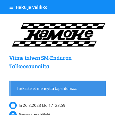
Siirry
Haku ja valikko
sivun
sisältöön
Kangasalan Moottoriker
Viime talven SM-Enduron
Talkoosaunailta
Tarkastelet mennyttä tapahtumaa.
la 26.8.2023
klo 17
–
23:59
Rantasauna Nilski