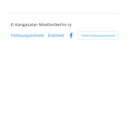
©
Kangasalan Moottorikerho ry
Tietosuojaseloste
Evästeet
Tehty Yhdistysavaimella
Facebook