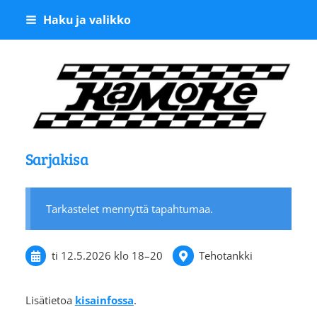
Siirry
Haku ja valikko
sivun
sisältöön
Kangasalan Moottoriker
Sarjakisa
Tarkastelet mennyttä tapahtumaa.
ti 12.5.2026
klo 18
–
20
Tehotankki
Lisätietoa
kisainfossa
.