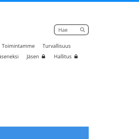
Haku
Hae
Toimintamme
Turvallisuus
jäseneksi
Jäsen
Hallitus