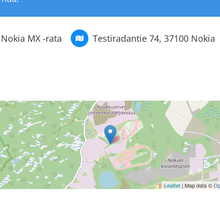
Nokia MX -rata
Testiradantie 74, 37100 Nokia
Leaflet
| Map data ©
Op