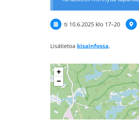
ti 10.6.2025
klo 17
–
20
Lisätietoa
kisainfossa
.
+
−