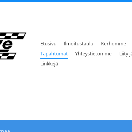
Etusivu
Ilmoitustaulu
Kerhomme
kerho
Tapahtumat
Yhteystietomme
Liity 
Linkkejä
umaa.