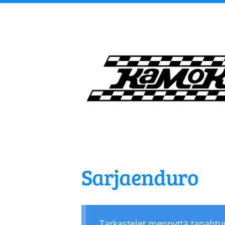
Siirry
sivun
sisältöön
Kangasalan Moottori
Sarjaenduro
Tarkastelet mennyttä tapaht