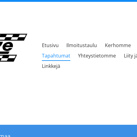
Etusivu
Ilmoitustaulu
Kerhomme
kerho
Tapahtumat
Yhteystietomme
Liity 
Linkkejä
umaa.