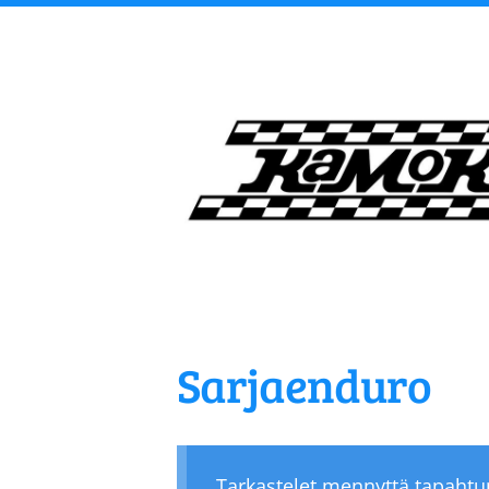
Siirry
sivun
sisältöön
Kangasalan Moottori
Sarjaenduro
Tarkastelet mennyttä tapaht