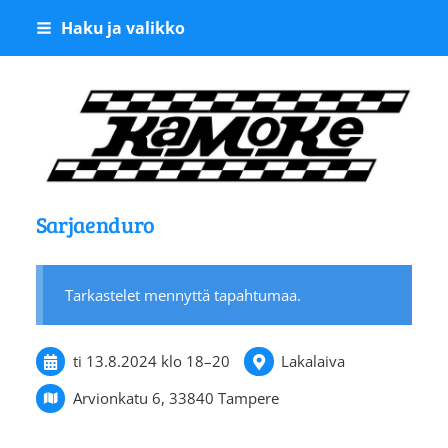
Siirry
Haku ja valikko
sivun
sisältöön
Kangasalan Moottoriker
Sarjaenduro
Tarkastelet mennyttä tapahtumaa.
ti 13.8.2024
klo 18
–
20
Lakalaiva
Arvionkatu 6, 33840 Tampere