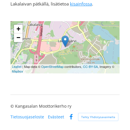
Lakalaivan pätkällä, lisätietoa
kisainfossa
.
+
−
Leaflet
| Map data ©
OpenStreetMap
contributors,
CC-BY-SA
, Imagery ©
Mapbox
©
Kangasalan Moottorikerho ry
Tietosuojaseloste
Evästeet
Tehty Yhdistysavaimella
Facebook