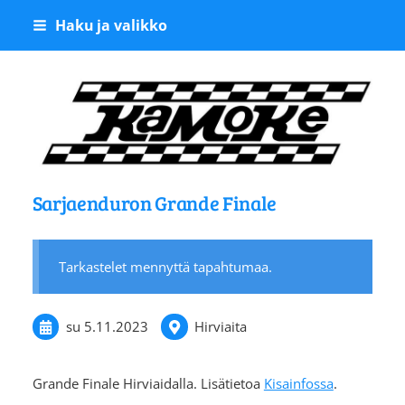
Siirry
Haku ja valikko
sivun
sisältöön
Kangasalan Moottoriker
Sarjaenduron Grande Finale
Tarkastelet mennyttä tapahtumaa.
su 5.11.2023
Hirviaita
Grande Finale Hirviaidalla. Lisätietoa
Kisainfossa
.