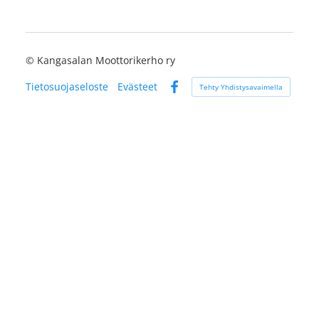
©
Kangasalan Moottorikerho ry
Tietosuojaseloste
Evästeet
Tehty Yhdistysavaimella
Facebook