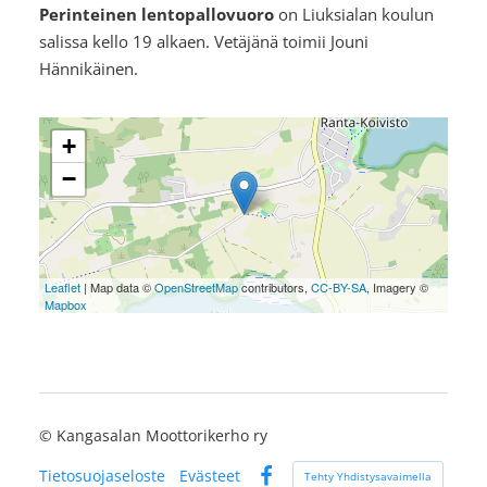
Perinteinen lentopallovuoro
on Liuksialan koulun
salissa kello 19 alkaen. Vetäjänä toimii Jouni
Hännikäinen.
+
−
Leaflet
| Map data ©
OpenStreetMap
contributors,
CC-BY-SA
, Imagery ©
Mapbox
©
Kangasalan Moottorikerho ry
Tietosuojaseloste
Evästeet
Tehty Yhdistysavaimella