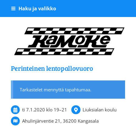
Siirry
Haku ja valikko
sivun
sisältöön
Kangasalan Moottoriker
Perinteinen lentopallovuoro
Tarkastelet mennyttä tapahtumaa.
ti 7.1.2020
klo 19
–
21
Liuksialan koulu
Ahulinjärventie 21, 36200 Kangasala