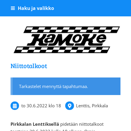
Siirry
Haku ja valikko
sivun
sisältöön
Kangasalan Moottoriker
Niittotalkoot
Tarkastelet mennyttä tapahtumaa.
to 30.6.2022
klo 18
Lenttis, Pirkkala
Pirkkalan Lenttiksellä
pidetään niittotalkoot