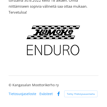
torstaina 30.6.2022 kello 18 alkaen. Omia
niittämiseen sopivia välineitä saa ottaa mukaan.
Tervetuloa!
©
Kangasalan Moottorikerho ry
Tietosuojaseloste
Evästeet
Tehty Yhdistysavaimella
Facebook