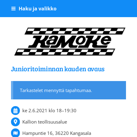
Siirry
Haku ja valikko
sivun
sisältöön
Kangasalan Moottoriker
Junioritoiminnan kauden avaus
Tarkastelet mennyttä tapahtumaa.
ke 2.6.2021
klo 18
–
19:30
Kallion teollisuusalue
Hampuntie 16, 36220 Kangasala