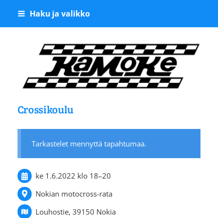
Siirry
Haku ja valikko
sivun
sisältöön
Kangasalan Moottoriker
Crossikoulu
Tarkastelet mennyttä tapahtumaa.
ke 1.6.2022
klo 18
–
20
Nokian motocross-rata
Louhostie, 39150 Nokia