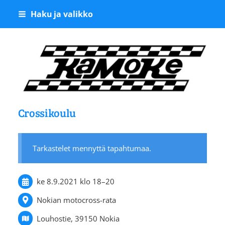
Siirry
Haku ja valikko
sivun
sisältöön
Kangasalan Moottoriker
Crossikoulu
Tarkastelet mennyttä tapahtumaa.
ke 8.9.2021
klo 18
–
20
Nokian motocross-rata
Louhostie, 39150 Nokia