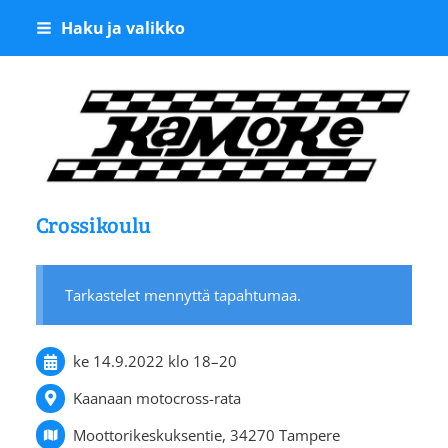
Siirry
Haku ja valikko
sivun
sisältöön
Kangasalan Moottoriker
Crossikoulu
Tarkastelet mennyttä tapahtumaa.
ke 14.9.2022
klo 18
–
20
Kaanaan motocross-rata
Moottorikeskuksentie, 34270 Tampere