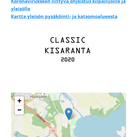
Koronavirukseen liittyvä ohjeistus kilpailijoille ja
yleisölle
Kartta yleisön pysäköinti- ja katsomoalueesta
+
−