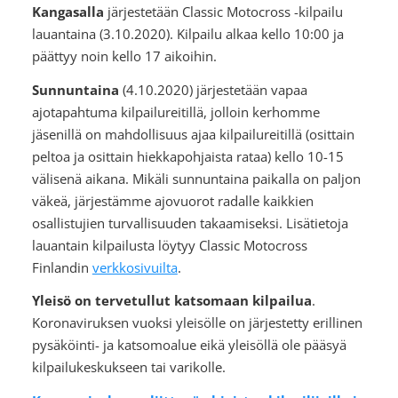
Kangasalla
järjestetään Classic Motocross -kilpailu
lauantaina (3.10.2020). Kilpailu alkaa kello 10:00 ja
päättyy noin kello 17 aikoihin.
Sunnuntaina
(4.10.2020) järjestetään vapaa
ajotapahtuma kilpailureitillä, jolloin kerhomme
jäsenillä on mahdollisuus ajaa kilpailureitillä (osittain
peltoa ja osittain hiekkapohjaista rataa) kello 10-15
välisenä aikana. Mikäli sunnuntaina paikalla on paljon
väkeä, järjestämme ajovuorot radalle kaikkien
osallistujien turvallisuuden takaamiseksi. Lisätietoja
lauantain kilpailusta löytyy Classic Motocross
Finlandin
verkkosivuilta
.
Yleisö on tervetullut katsomaan kilpailua
.
Koronaviruksen vuoksi yleisölle on järjestetty erillinen
pysäköinti- ja katsomoalue eikä yleisöllä ole pääsyä
kilpailukeskukseen tai varikolle.