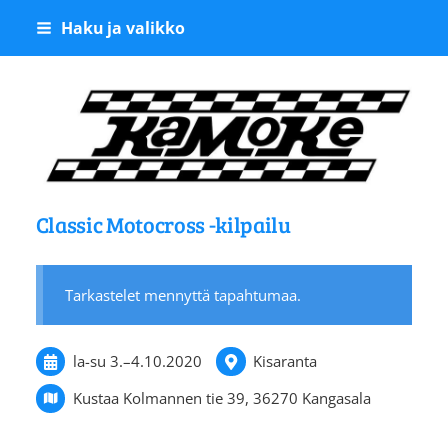
Siirry
Haku ja valikko
sivun
sisältöön
Kangasalan Moottoriker
Classic Motocross -kilpailu
Tarkastelet mennyttä tapahtumaa.
la-su
3.
–
4.10.2020
Kisaranta
Kustaa Kolmannen tie 39, 36270 Kangasala