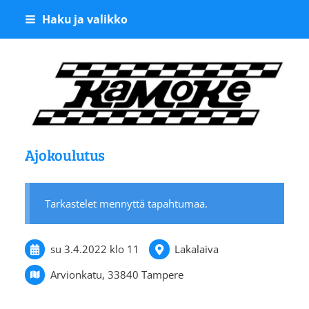
Siirry
Haku ja valikko
sivun
sisältöön
Kangasalan Moottoriker
Ajokoulutus
Tarkastelet mennyttä tapahtumaa.
su 3.4.2022
klo 11
Lakalaiva
Arvionkatu, 33840 Tampere