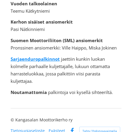
Vuoden talkoolainen
Teemu Kätkytniemi
Kerhon sisäiset ansiomerkit
Pasi Nätkinniemi
Suomen Moottoriliiton (SML) ansiomerkit
Pronssinen ansiomerkki: Ville Haippo, Miska Jokinen
Sarjaenduropalkinnot
jaettiin kunkin luokan
kolmelle parhaalle kuljettajalle, lukuun ottamatta
harrasteluokkaa, jossa palkittiin viisi parasta
kuljettajaa.
Noutamattomia
palkintoja voi kysellä sihteeriltä.
©
Kangasalan Moottorikerho ry
Tietosuojaseloste
Evästeet
Tehty Yhdistysavaimella