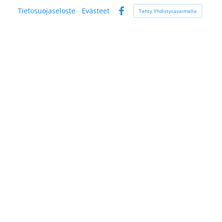
Tietosuojaseloste
Evästeet
Tehty Yhdistysavaimella
Facebook