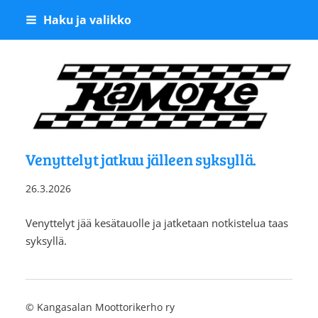
Siirry
Haku ja valikko
sivun
sisältöön
Kangasalan Moottoriker
Venyttelyt jatkuu jälleen syksyllä.
26.3.2026
Venyttelyt jää kesätauolle ja jatketaan notkistelua taas
syksyllä.
©
Kangasalan Moottorikerho ry