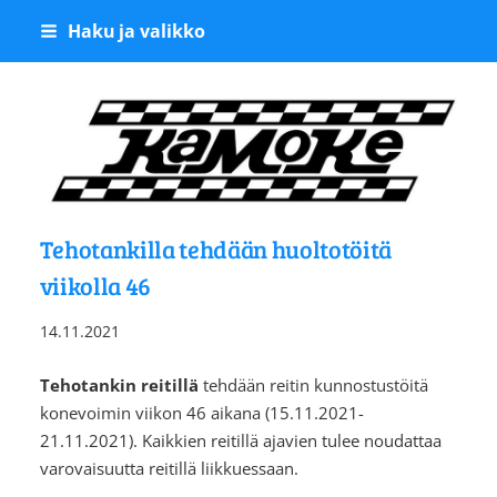
Siirry
Haku ja valikko
sivun
sisältöön
Kangasalan Moottoriker
Tehotankilla tehdään huoltotöitä
viikolla 46
14.11.2021
Tehotankin reitillä
⁠⁠⁠⁠⁠⁠⁠tehdään reitin kunnostustöitä
konevoimin viikon 46 aikana (15.11.2021-
21.11.2021). Kaikkien reitillä ajavien tulee noudattaa
varovaisuutta reitillä liikkuessaan.