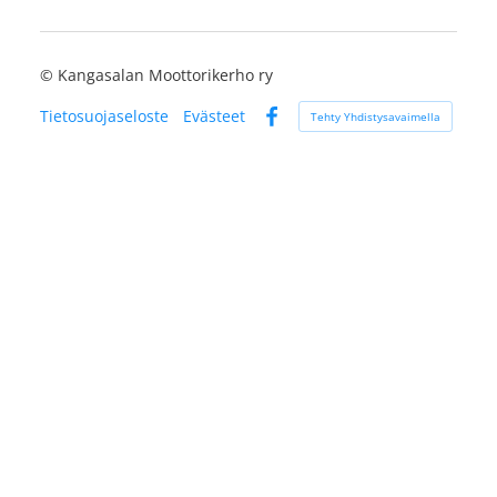
©
Kangasalan Moottorikerho ry
Tietosuojaseloste
Evästeet
Tehty Yhdistysavaimella
Facebook