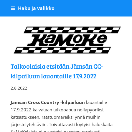
Siirry
Haku ja valikko
sivun
sisältöön
Kangasalan Moottoriker
Talkoolaisia etsitään Jämsän CC-
kilpailuun lauantaille 17.9.2022
2.8.2022
Jämsän Cross Country -kilpailuun
lauantaille
17.9.2022 kaivataan talkooapua nollapyöriksi,
katsastukseen, ratatuomareiksi ynnä muihin
järjestelytehtäviin. Toivottavasti löytyisi halukkaita
KaMoKelaisia niin saataisiin vastavuoroisesti