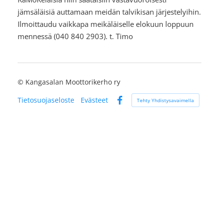
jämsäläisiä auttamaan meidän talvikisan järjestelyihin.
Ilmoittaudu vaikkapa meikäläiselle elokuun loppuun
mennessä (040 840 2903). t. Timo
©
Kangasalan Moottorikerho ry
Tietosuojaseloste
Evästeet
Tehty Yhdistysavaimella
Facebook