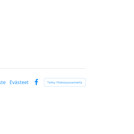
ste
Evästeet
Tehty Yhdistysavaimella
Facebook