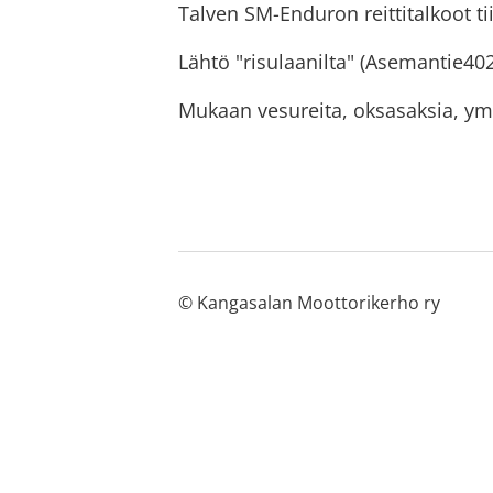
Talven SM-Enduron reittitalkoot ti
Lähtö "risulaanilta" (Asemantie4
Mukaan vesureita, oksasaksia, yms
©
Kangasalan Moottorikerho ry