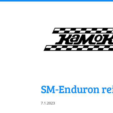
Siirry
sivun
sisältöön
Kangasalan Moottori
SM-Enduron reitt
7.1.2023