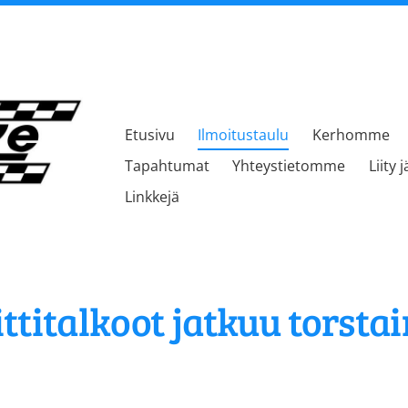
Etusivu
Ilmoitustaulu
Kerhomme
kerho
Tapahtumat
Yhteystietomme
Liity 
Linkkejä
titalkoot jatkuu torstain