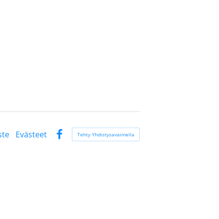
ste
Evästeet
Tehty Yhdistysavaimella
Facebook