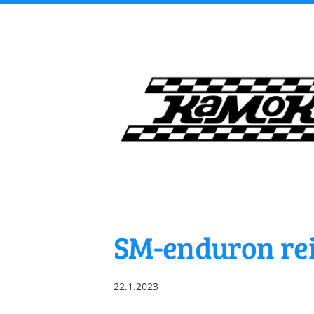
Siirry
sivun
sisältöön
Kangasalan Moottori
SM-enduron reit
22.1.2023