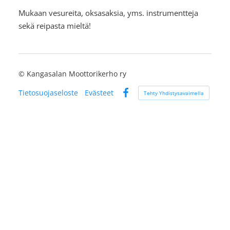
Mukaan vesureita, oksasaksia, yms. instrumentteja
sekä reipasta mieltä!
©
Kangasalan Moottorikerho ry
Tietosuojaseloste
Evästeet
Tehty Yhdistysavaimella
Facebook