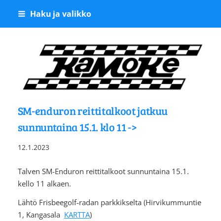
Siirry
Haku ja valikko
sivun
sisältöön
Kangasalan Moottoriker
SM-enduron reittitalkoot jatkuu
sunnuntaina 15.1. klo 11 ->
12.1.2023
Talven SM-Enduron reittitalkoot sunnuntaina 15.1.
kello 11 alkaen.
Lähtö Frisbeegolf-radan parkkikselta (Hirvikummuntie
1, Kangasala
KARTTA
)