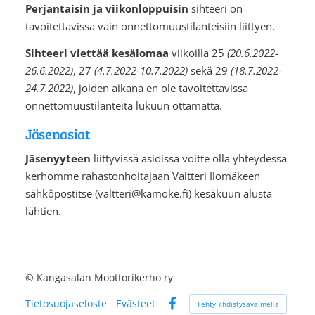
Perjantaisin ja viikonloppuisin
sihteeri on
tavoitettavissa vain onnettomuustilanteisiin liittyen.
Sihteeri viettää kesälomaa
viikoilla 25
(20.6.2022-
26.6.2022)
, 27
(4.7.2022-10.7.2022)
sekä 29
(18.7.2022-
24.7.2022)
, joiden aikana en ole tavoitettavissa
onnettomuustilanteita lukuun ottamatta.
Jäsenasiat
Jäsenyyteen
liittyvissä asioissa voitte olla yhteydessä
kerhomme rahastonhoitajaan Valtteri Ilomäkeen
sähköpostitse (valtteri@kamoke.fi) kesäkuun alusta
lähtien.
©
Kangasalan Moottorikerho ry
Tietosuojaseloste
Evästeet
Tehty Yhdistysavaimella
Facebook