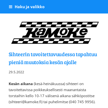
Siirry
Haku ja valikko
sivun
sisältöön
Kangasalan Moottoriker
Sihteerin tavoitettavuudessa tapahtuu
pieniä muutoksia kesän ajalle
29.5.2022
Kesän aikana
(kesä-heinäkuussa) sihteeri on
tavoitettavissa poikkeuksellisesti maanantaista
torstaihin kello 10-17 välisenä aikana sähköpostitse
(sihteeri@kamoke.fi) tai puhelimitse (040 745 9956).