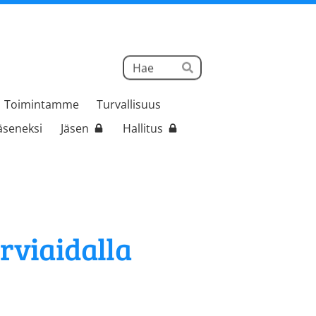
Haku
Hae
Toimintamme
Turvallisuus
jäseneksi
Jäsen
Hallitus
rviaidalla