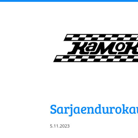
Siirry
sivun
sisältöön
Kangasalan Moottori
Sarjaenduroka
5.11.2023