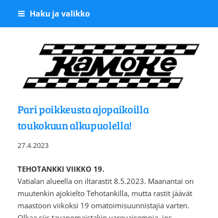
Siirry
Haku ja valikko
sivun
sisältöön
Kangasalan Moottoriker
Pari poikkeusta ajopaikoilla
toukokuun alkupuolella!
27.4.2023
TEHOTANKKI VIIKKO 19.
Vatialan alueella on iltarastit 8.5.2023. Maanantai on
muutenkin ajokielto Tehotankilla, mutta rastit jäävät
maastoon viikoksi 19 omatoimisuunnistajia varten.
Olkaa siis tavanomaistakin varovaisempia, jos