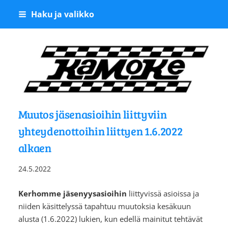
Siirry
Haku ja valikko
sivun
sisältöön
Kangasalan Moottoriker
Muutos jäsenasioihin liittyviin
yhteydenottoihin liittyen 1.6.2022
alkaen
24.5.2022
Kerhomme jäsenyysasioihin
liittyvissä asioissa ja
niiden käsittelyssä tapahtuu muutoksia kesäkuun
alusta (1.6.2022) lukien, kun edellä mainitut tehtävät