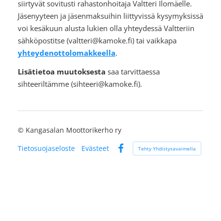
siirtyvät sovitusti rahastonhoitaja Valtteri Ilomäelle.
Jäsenyyteen ja jäsenmaksuihin liittyvissä kysymyksissä
voi kesäkuun alusta lukien olla yhteydessä Valtteriin
sähköpostitse (valtteri@kamoke.fi) tai vaikkapa
yhteydenottolomakkeella
.
Lisätietoa muutoksesta
saa tarvittaessa
sihteeriltämme (sihteeri@kamoke.fi).
©
Kangasalan Moottorikerho ry
Tietosuojaseloste
Evästeet
Tehty Yhdistysavaimella
Facebook