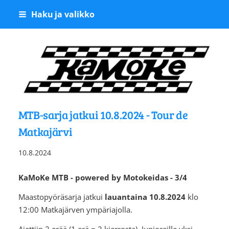
Siirry
Haku ja valikko
sivun
sisältöön
Kangasalan Moottoriker
MTB-sarja jatkui 10.8.2024 - Tour de
Matkajärvi
10.8.2024
KaMoKe MTB - powered by Motokeidas - 3/4
Maastopyöräsarja jatkui
lauantaina 10.8.2024
klo
12:00 Matkajärven ympäriajolla.
Ajettiin 2 erää (1 erä = 2 kierrosta). Junioreille yksi