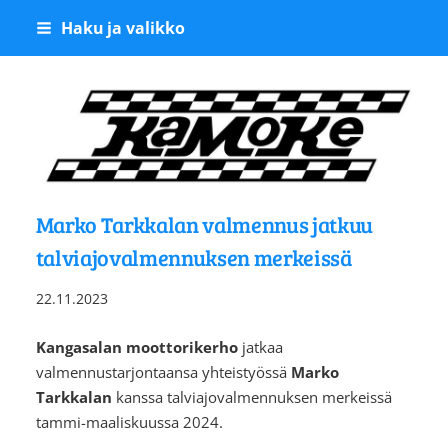
Siirry
Haku ja valikko
sivun
sisältöön
Kangasalan Moottoriker
Marko Tarkkalan valmennus jatkuu
talviajovalmennuksen merkeissä
22.11.2023
Kangasalan moottorikerho
jatkaa
valmennustarjontaansa yhteistyössä
Marko
Tarkkalan
kanssa talviajovalmennuksen merkeissä
tammi-maaliskuussa 2024.