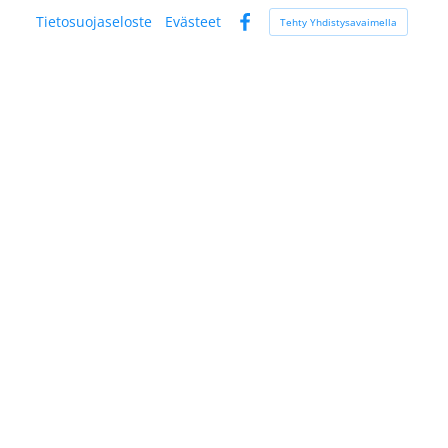
Tietosuojaseloste
Evästeet
Tehty Yhdistysavaimella
Facebook