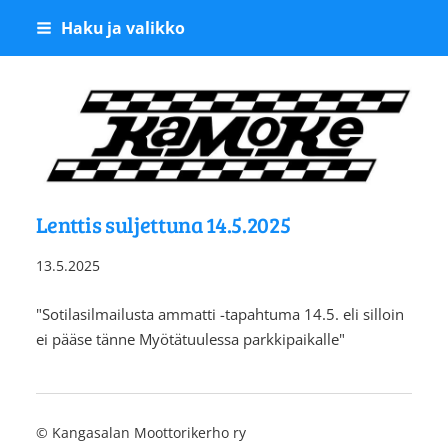
Siirry
Haku ja valikko
sivun
sisältöön
Kangasalan Moottoriker
Lenttis suljettuna 14.5.2025
13.5.2025
"Sotilasilmailusta ammatti -tapahtuma 14.5. eli silloin
ei pääse tänne Myötätuulessa parkkipaikalle"
©
Kangasalan Moottorikerho ry