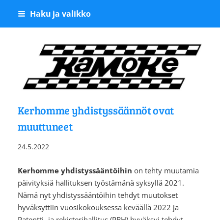
Siirry
Haku ja valikko
sivun
sisältöön
Kangasalan Moottoriker
Kerhomme yhdistyssäännöt ovat
muuttuneet
24.5.2022
Kerhomme yhdistyssääntöihin
on tehty muutamia
päivityksiä hallituksen työstämänä syksyllä 2021.
Nämä nyt yhdistyssääntöihin tehdyt muutokset
hyväksyttiin vuosikokouksessa keväällä 2022 ja
Patentti- ja rekisterihallitus (PRH) hyväksyi tehdyt