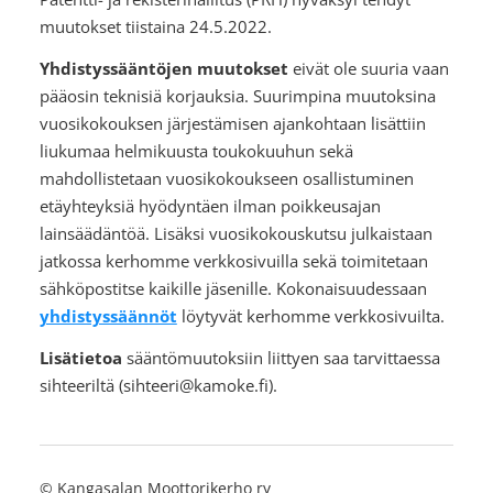
muutokset tiistaina 24.5.2022.
Yhdistyssääntöjen muutokset
eivät ole suuria vaan
pääosin teknisiä korjauksia. Suurimpina muutoksina
vuosikokouksen järjestämisen ajankohtaan lisättiin
liukumaa helmikuusta toukokuuhun sekä
mahdollistetaan vuosikokoukseen osallistuminen
etäyhteyksiä hyödyntäen ilman poikkeusajan
lainsäädäntöä. Lisäksi vuosikokouskutsu julkaistaan
jatkossa kerhomme verkkosivuilla sekä toimitetaan
sähköpostitse kaikille jäsenille. Kokonaisuudessaan
yhdistyssäännöt
löytyvät kerhomme verkkosivuilta.
Lisätietoa
sääntömuutoksiin liittyen saa tarvittaessa
sihteeriltä (sihteeri@kamoke.fi).
©
Kangasalan Moottorikerho ry