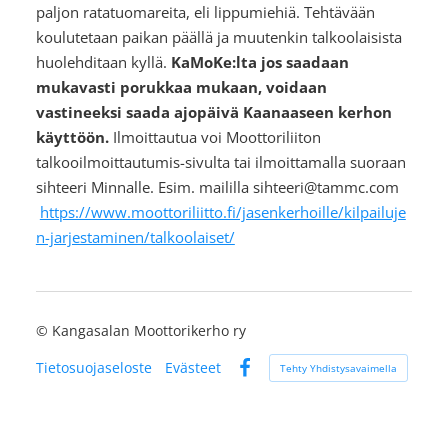
paljon ratatuomareita, eli lippumiehiä. Tehtävään
koulutetaan paikan päällä ja muutenkin talkoolaisista
huolehditaan kyllä.
KaMoKe:lta jos saadaan
mukavasti porukkaa mukaan, voidaan
vastineeksi saada ajopäivä Kaanaaseen kerhon
käyttöön.
Ilmoittautua voi Moottoriliiton
talkooilmoittautumis-sivulta tai ilmoittamalla suoraan
sihteeri Minnalle. Esim. maililla sihteeri@tammc.com
https://www.moottoriliitto.fi/jasenkerhoille/kilpailuje
n-jarjestaminen/talkoolaiset/
©
Kangasalan Moottorikerho ry
Tietosuojaseloste
Evästeet
Tehty Yhdistysavaimella
Facebook