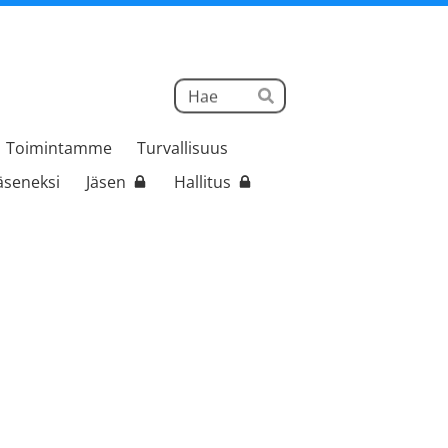
Haku
Hae
Toimintamme
Turvallisuus
jäseneksi
Jäsen
Hallitus