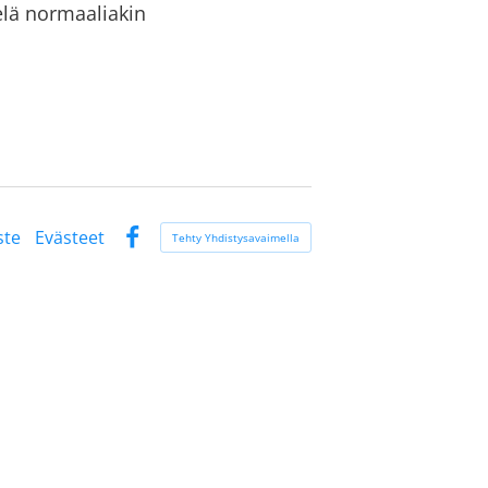
ielä normaaliakin
ste
Evästeet
Tehty Yhdistysavaimella
Facebook