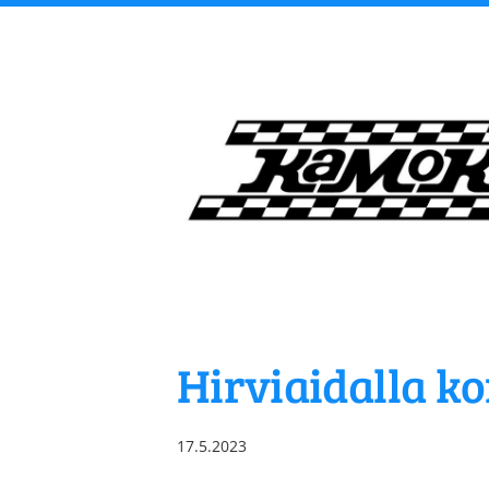
Siirry
sivun
sisältöön
Kangasalan Moottori
Hirviaidalla ko
17.5.2023