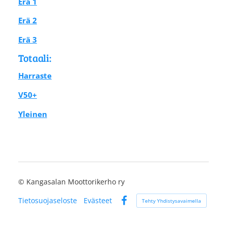
Erä 1
Erä 2
Erä 3
Totaali:
Harraste
V50+
Yleinen
©
Kangasalan Moottorikerho ry
Tietosuojaseloste
Evästeet
Tehty Yhdistysavaimella
Facebook