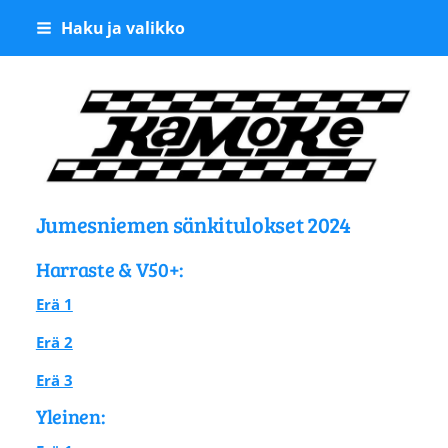
Siirry
Haku ja valikko
sivun
sisältöön
Kangasalan Moottoriker
Jumesniemen sänkitulokset 2024
Harraste & V50+:
Erä 1
Erä 2
Erä 3
Yleinen: