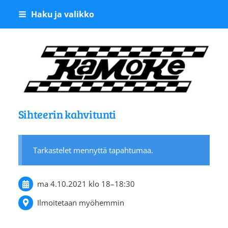
Siirry
Haku ja valikko
sivun
sisältöön
Kangasalan Moottoriker
Sihteerin kahvitunti
Tarkastelet mennyttä tapahtumaa.
ma 4.10.2021
klo 18
–
18:30
Ilmoitetaan myöhemmin