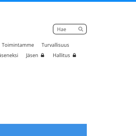
Haku
Hae
Toimintamme
Turvallisuus
jäseneksi
Jäsen
Hallitus