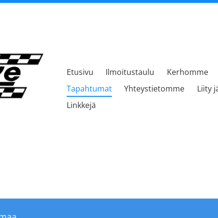
Etusivu
Ilmoitustaulu
Kerhomme
kerho
Tapahtumat
Yhteystietomme
Liity 
Linkkejä
umaa.