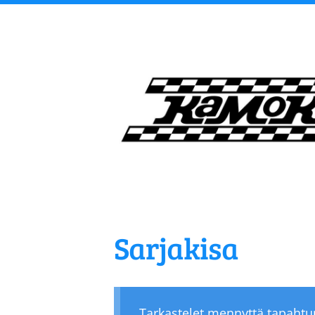
Siirry
sivun
sisältöön
Kangasalan Moottori
Sarjakisa
Tarkastelet mennyttä tapaht