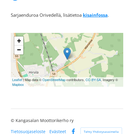
Sarjaenduroa Orivedellä, lisätietoa
kisainfossa
.
+
−
Leaflet
| Map data ©
OpenStreetMap
contributors,
CC-BY-SA
, Imagery ©
Mapbox
©
Kangasalan Moottorikerho ry
Tietosuojaseloste
Evästeet
Tehty Yhdistysavaimella