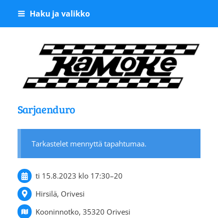
Siirry
Haku ja valikko
sivun
sisältöön
Kangasalan Moottoriker
Sarjaenduro
Tarkastelet mennyttä tapahtumaa.
ti 15.8.2023
klo 17:30
–
20
Hirsilä, Orivesi
Kooninnotko, 35320 Orivesi